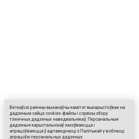
Веткаўскі раённы выканаўчы камітэт выкарыстоўвае на
дадзеным сайце cookies-файлы і сэрвісы збору
тэхнічных дадзеных наведвальнікаў. Персанальныя
ЭЛЕКТРОННЫ ЗВАРОТ
дадзеныя карыстальнікаў захоўваюцца і
апрацоўваюцца ў адпаведнасці з
Палітыкай
у вобласці
КАРТА САЙТА
апрацоўкі персанальных дадзеных.