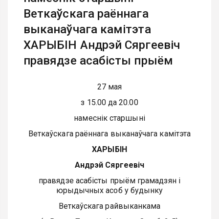
Веткаўскага раённага
выканаўчага камітэта
ХАРЫБІН Андрэй Сяргеевіч
правядзе асабісты прыём
27 мая
з 15.00 да 20.00
намеснік старшыні
Веткаўскага раённага выканаўчага камітэта
ХАРЫБІН
Андрэй Сяргеевіч
правядзе асабісты прыём грамадзян і
юрыдычных асоб у будынку
Веткаўскага райвыканкама