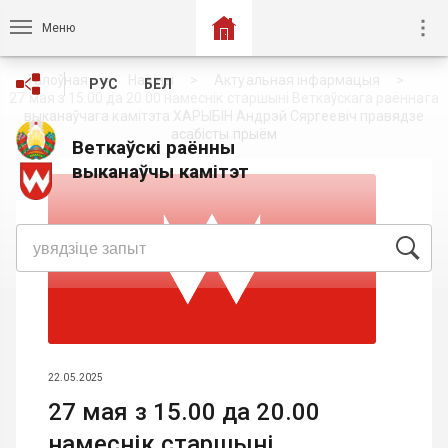
Меню
Галоўная
Навіны
Актуальная інфармацыя
РУС
БЕЛ
27 мая з 15.00 да 20.00 намеснік старшыні Веткаўскага раённага
выканаўчага камітэта ХАРЫБІН Андрэй Сяргеевіч правядзе
асабісты прыём
Веткаўскі раённы
выканаўчы камітэт
22.05.2025
27 мая з 15.00 да 20.00
намеснік старшыні