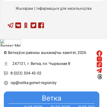
Жыхарам | Інфармацыя для насельніцтва
© Веткаўскі раённы выканаўчы камітэт, 2026
247131, г. Ветка, пл. Чырвоная 8
8 (023) 304-43-02
isp@vetka.gomel-region.by
Ветка