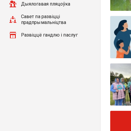
Дыялогавая пляцоўка
Савет па развіцці
прадпрымальніцтва
Развіццё гандлю і паслуг