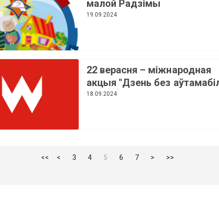
малой Радзімы
19.09.2024
22 верасня – міжнародная
акцыя "Дзень без аўтамабі
18.09.2024
<<
<
3
4
5
6
7
>
>>