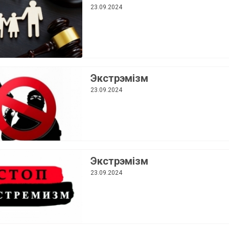
пытанні ўтрымання месцаў
23.09.2024
пахавання
Экстрэмізм
23.09.2024
Экстрэмізм
23.09.2024