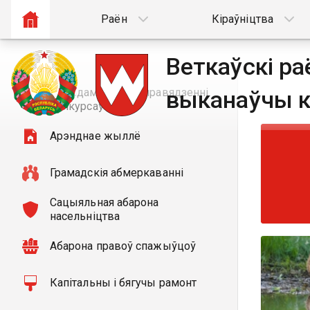
Раён
Кіраўніцтва
Веткаўскі р
Паведамленні аб правядзенні
выканаўчы к
конкурсаў
Арэнднае жыллё
Грамадскія абмеркаванні
Сацыяльная абарона
насельнiцтва
Абарона правоў спажыўцоў
Капітальны і бягучы рамонт