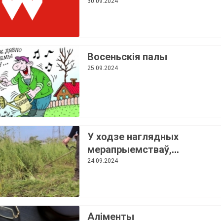
30.09.2024
Восеньскія палы
25.09.2024
У ходзе наглядных
мерапрыемстваў,
праведзеных пракуратурай
24.09.2024
Веткаўскага раёна, выяўле
факты неналежнага
выканання патрабаванняў
заканадаўства, якое рэгул
Аліменты