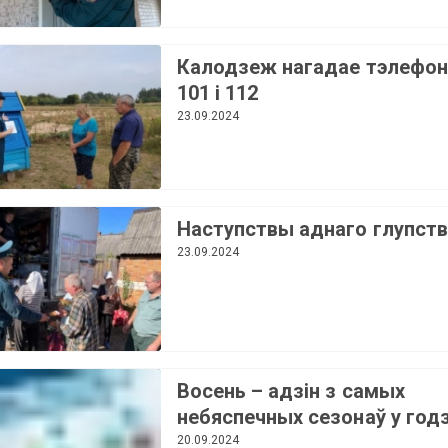
няўважлівасці часта
становяцца віноўнікамi
надзвычайных сітуацый, а
Калодзеж нагадае тэлефон
часам і іх ахвярамі
101 і 112
23.09.2024
Наступствы аднаго глупств
23.09.2024
Восень – адзін з самых
небяспечных сезонаў у год
для ўсіх удзельнікаў
20.09.2024