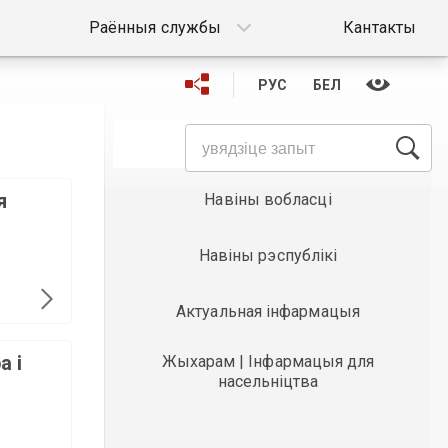
Раённыя службы
Кантакты
РУС
БЕЛ
Навіны раёна
я
Навіны вобласці
Навіны рэспублікі
Актуальная інфармацыя
а і
Жыхарам | Інфармацыя для
насельніцтва