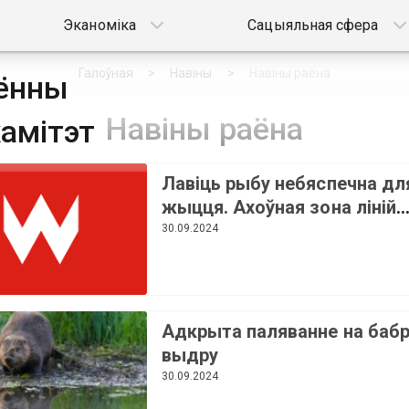
Эканоміка
Сацыяльная сфера
Галоўная
Навіны
Навіны раёна
аённы
Навіны раёна
амітэт
Лавіць рыбу небяспечна дл
жыцця. Ахоўная зона ліній
электраперадачы
30.09.2024
Адкрыта паляванне на бабр
выдру
30.09.2024