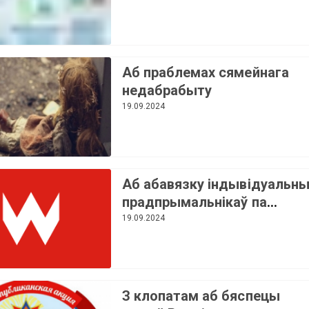
дарожнага руху
Аб праблемах сямейнага
недабрабыту
19.09.2024
Аб абавязку індывідуальны
прадпрымальнікаў па
прадстаўленні падатковых
19.09.2024
дэкларацый (разлікаў)
З клопатам аб бяспецы