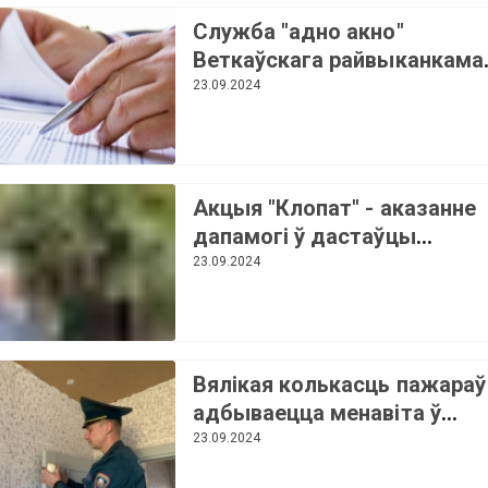
Служба "адно акно"
Веткаўскага райвыканкама
пашырае пералік працэдур
23.09.2024
Акцыя "Клопат" - аказанне
дапамогі ў дастаўцы
сельскагаспадарчай
23.09.2024
прадукцыі
Вялікая колькасць пажараў
адбываецца менавіта ў
жылым сектары грамадзян
23.09.2024
Домаўладальнікі з-за сваё