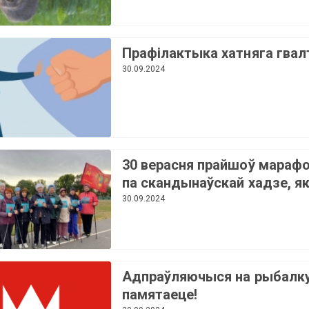
Прафілактыка хатняга гвал
30.09.2024
30 верасня прайшоў мараф
па скандынаўскай хадзе, як
сабраў аматараў актыўнага
30.09.2024
ладу жыцця ўсіх узростаў.
Гэта мерапрыемства,
арганізаванае Веткаўскім
ЦСАН, прыцягнула больш з
Адпраўляючыся на рыбалку
20 удзельнікаў
памятаеце!