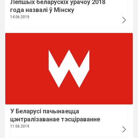
Лепшых беларускіх урачоў 2018
года назвалі ў Мінску
14.06.2019
У Беларусі пачынаецца
цэнтралізаванае тэсціраванне
11.06.2019