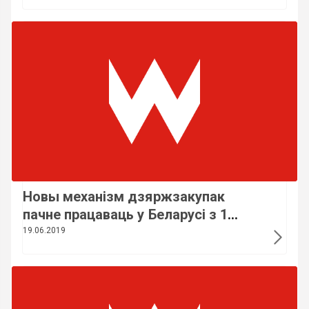
Новы механізм дзяржзакупак
пачне працаваць у Беларусі з 1
ліпеня
19.06.2019