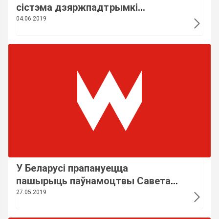
сістэма дзяржпадтрымкі
таленавітай моладзі -
04.06.2019
Петрышэнка
У Беларусі прапануецца
пашырыць паўнамоцтвы Саветаў
дэпутатаў у рабоце з
27.05.2019
невыкарыстоўваемай