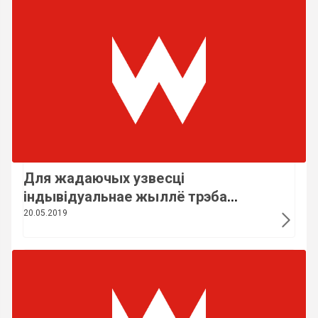
дзяржмаёмасцю
Для жадаючых узвесці
індывідуальнае жыллё трэба
прадастаўляць комплекс
20.05.2019
будпаслуг - Кухараў