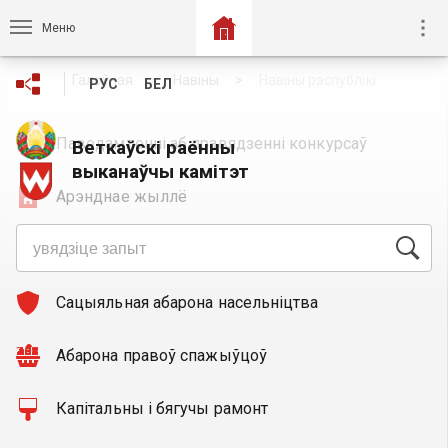
Меню
Галоўная
Навіны
Навіны рэспублікі
РУС
БЕЛ
Паведамленні аб правядзенні конкурсаў
Веткаўскі раённы
выканаўчы камітэт
Арэнднае жыллё
Грамадскія абмеркаванні
Сацыяльная абарона насельнiцтва
Абарона правоў спажыўцоў
Капітальны і бягучы рамонт