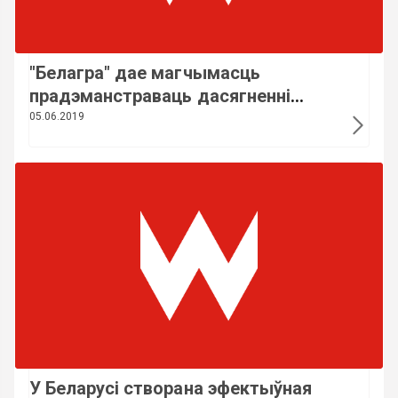
"Белагра" дае магчымасць
прадэманстраваць дасягненні
беларускай сельгасвытворчасці
05.06.2019
замежным партнёрам - Хацько
У Беларусі створана эфектыўная