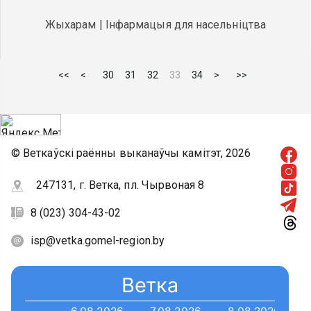
Жыхарам | Інфармацыя для насельніцтва
<<
<
30
31
32
33
34
>
>>
© Веткаўскі раённы выканаўчы камітэт, 2026
247131, г. Ветка, пл. Чырвоная 8
8 (023) 304-43-02
isp@vetka.gomel-region.by
Ветка