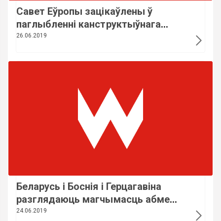
Савет Еўропы зацікаўлены ў
паглыбленні канструктыўнага
дыялогу з Беларуссю
26.06.2019
Беларусь і Боснія і Герцагавіна
разглядаюць магчымасць абмену
вопытам у сферы IT
24.06.2019