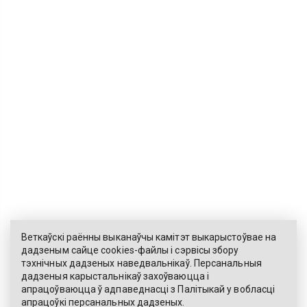
Веткаўскі раённы выканаўчы камітэт выкарыстоўвае на
дадзеным сайце cookies-файлы і сэрвісы збору
тэхнічных дадзеных наведвальнікаў. Персанальныя
ЭЛЕКТРОННЫ ЗВАРОТ
дадзеныя карыстальнікаў захоўваюцца і
апрацоўваюцца ў адпаведнасці з
Палітыкай
у вобласці
КАРТА САЙТА
апрацоўкі персанальных дадзеных.