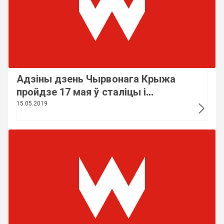
Адзіны дзень Чырвонага Крыжа
пройдзе 17 мая ў сталіцы і
рэгіёнах Беларусі
15.05.2019