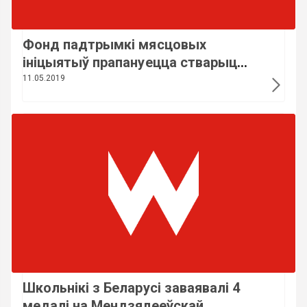
Фонд падтрымкі мясцовых
ініцыятыў прапануецца стварыць
у Беларусі
11.05.2019
Школьнікі з Беларусі заваявалі 4
медалі на Мендзялееўскай