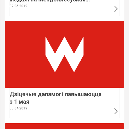
алімпіядзе па хіміі
02.05.2019
Дзіцячыя дапамогі павышаюцца
з 1 мая
30.04.2019