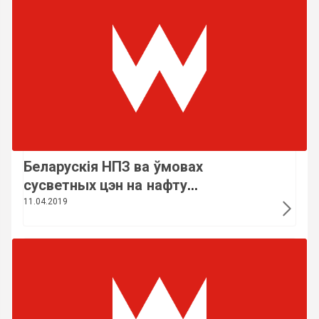
Беларускія НПЗ ва ўмовах
сусветных цэн на нафту
разлічваюць быць
11.04.2019
канкурэнтаздольнымі дзякуючы
мадэрнізацыі