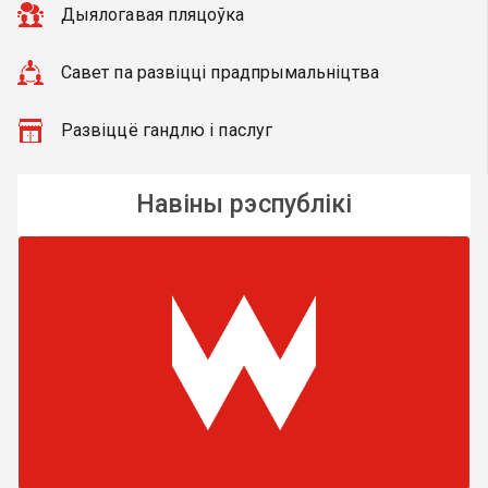
Дыялогавая пляцоўка
Савет па развіцці прадпрымальніцтва
Развіццё гандлю і паслуг
Навіны рэспублікі