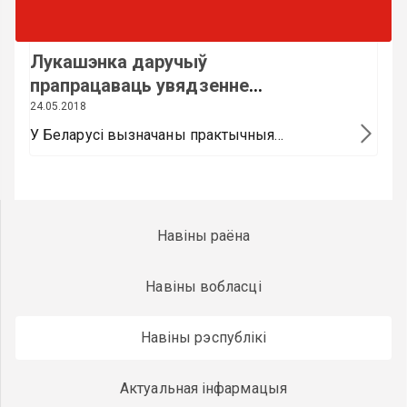
Лукашэнка даручыў
прапрацаваць увядзенне
крымінальнай адказнасці за
24.05.2018
допінг
У Беларусі вызначаны практычныя
механізмы для прадухілення і
прафілактыкі прымянення забароненых у
с...
Навіны раёна
Навіны вобласці
Навіны рэспублікі
Актуальная інфармацыя