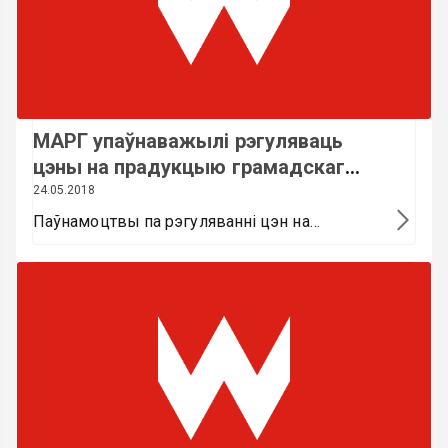
МАРГ упаўнаважылі рэгуляваць
цэны на прадукцыю грамадскага
харчавання ва ўстановах
24.05.2018
адукацыі
Паўнамоцтвы па рэгуляванні цэн на
прадукцыю грамадскага харчавання, што
рэалізуецца ва ўстановах аду...