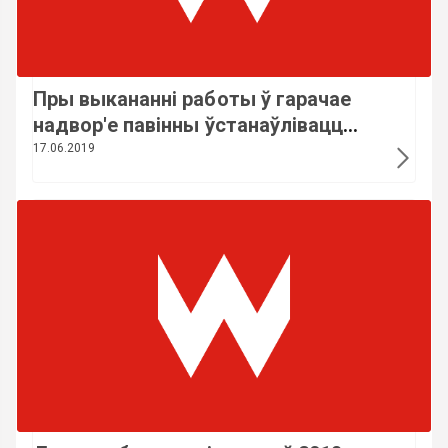
Пры выкананні работы ў гарачае
надвор'е павінны ўстанаўлівацца
дадатковыя перапынкі - ФПБ
17.06.2019