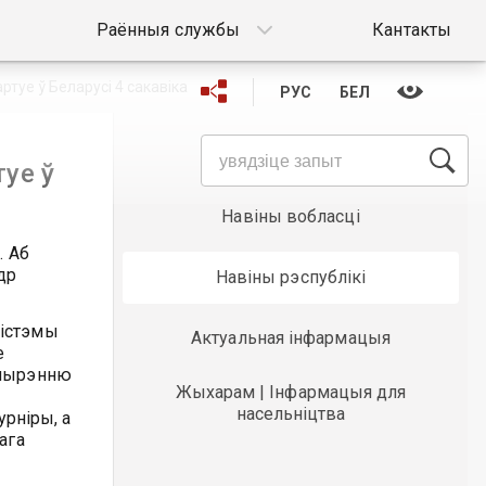
Раённыя службы
Кантакты
ртуе ў Беларусі 4 сакавіка
РУС
БЕЛ
Навіны раёна
туе ў
Навіны вобласці
. Аб
др
Навіны рэспублікі
сістэмы
Актуальная інфармацыя
е
ашырэнню
Жыхарам | Інфармацыя для
насельніцтва
урніры, а
ага