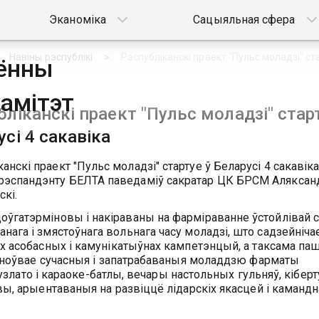
Эканоміка
Сацыяльная сфера
Навіны рэспублікі
Рэспубліканскі праект "Пульс моладзі" ста
аённы
амітэт
бліканскі праект "Пульс моладзі" стар
сі 4 сакавіка
анскі праект "Пульс моладзі" стартуе ў Беларусі 4 сакавіка
рэспандэнту БЕЛТА паведаміў сакратар ЦК БРСМ Аляксан
кі.
доўгатэрміновы і накіраваны на фарміраванне ўстойлівай 
анага і змястоўнага вольнага часу моладзі, што садзейніча
х асобасных і камунікатыўнах кампетэнцый, а таксама п
ядноўвае сучасныя і запатрабаваныя моладдзю фарматы
узлато і караоке-батлы, вечары настольных гульняў, кіберт
ы, арыентаваныя на развіццё лідарскіх якасцей і камандн