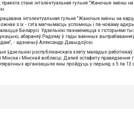
праекта стане інтэлектуальная гульня "Жаночыя імёны на
ны.
рацавана інтэлектуальная гульня "Жаночыя імёны на карц
Кожнае з іх - гэта магчымасць успомніць і па-новаму адкр
звіццё Беларусі. Удзельнікі пазнаёмяцца з гісторыямі тых
 адукацыю, абараняў Радзіму ў гады ваенных выпрабаванняў
дам", - адзначыў Аляксандр Давыдоўскі.
і ўдзельнікі рэспубліканскага злёту маладых работнікаў 
і Мінска і Мінскай вобласці. Далей эстафету правядзення 
ярвічных арганізацыях яны пройдуць у перыяд з 5 па 13 с