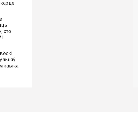
 карце
е
ыць
, хто
 і
вёскі
гульняў
акавіка.