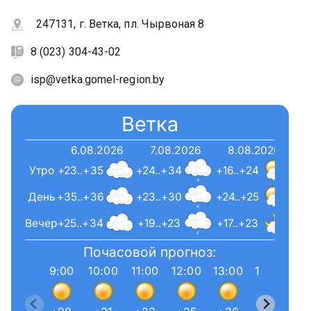
247131, г. Ветка, пл. Чырвоная 8
8 (023) 304-43-02
isp@vetka.gomel-region.by
Ветка
6.08.2026
7.08.2026
8.08.2026
Утро
+23..+35
+24..+34
+16..+24
День
+35..+36
+23..+30
+24..+25
Вечер
+25..+34
+19..+23
+17..+23
Почасовой прогноз:
9:00
10:00
11:00
12:00
13:00
14:00
15