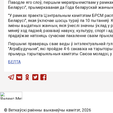
Паводле яго слоў, першым мерапрыемствам у рамках 
Беларусі", прымеркаваная да Года беларускай жанчы
"У рамках праекта Цэнтральным камітэтам БРСМ расп
Беларусі", якая ўключае шэсць тураў па 10 пытанняў. 
імёны выдатных жанчын, якія ўнеслі значны ўклад у ра
мяняў ход падзей, развіваў навуку, культуру, спорт і
прадаўжае натхняць сучаснае пакаленне сваім прыкла
Першымі правераць свае веды ў інтэлектуальнай гульн
"АграБудучыня", які пройдзе 4-6 сакавіка на тэрыторы
прымуць тэрытарыяльныя камітэты Саюза моладзі, у п
БЕЛТА
© Веткаўскі раённы выканаўчы камітэт, 2026