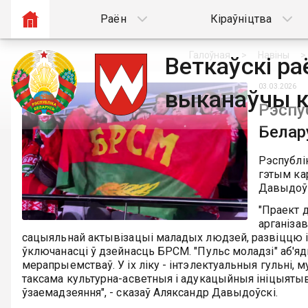
Раён
Кіраўніцтва
Галоўная
Навіны
Веткаўскі р
03.03.2026
выканаўчы к
Рэспу
Белару
Рэспублік
гэтым ка
Давыдоўс
"Праект 
арганізав
сацыяльнай актывізацыі маладых людзей, развіццю і
ўключанасці ў дзейнасць БРСМ. "Пульс моладзі" аб'
мерапрыемстваў. У іх ліку - інтэлектуальныя гульні, м
таксама культурна-асветныя і адукацыйныя ініцыятыв
ўзаемадзеяння", - сказаў Аляксандр Давыдоўскі.