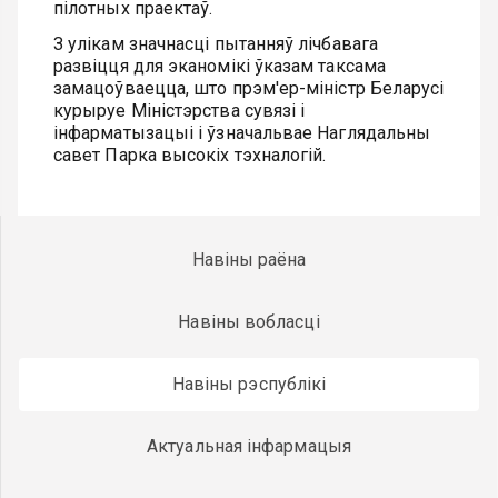
пілотных праектаў.
З улікам значнасці пытанняў лічбавага
развіцця для эканомікі ўказам таксама
замацоўваецца, што прэм'ер-міністр Беларусі
курыруе Міністэрства сувязі і
інфарматызацыі і ўзначальвае Наглядальны
савет Парка высокіх тэхналогій.
Навіны раёна
Навіны вобласці
Навіны рэспублікі
Актуальная інфармацыя