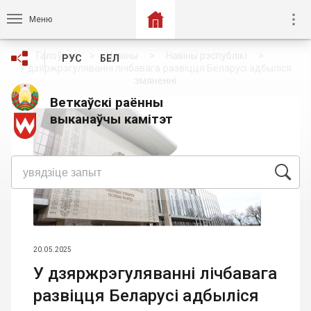
Меню
Галоўная
Навіны
Навіны рэспублікі
РУС
БЕЛ
У дзяржрэгуляванні лічбавага развіцця Беларусі адбыліся
змяненні
Веткаўскі раённы
выканаўчы камітэт
20.05.2025
У дзяржрэгуляванні лічбавага
развіцця Беларусі адбыліся