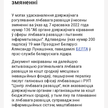
змяненні
У мэтах удасканалення дзяржаўнага
рэгулявання лічбавага развіцця ўнесены
змяненні ва ўказ ад 7 красавіка 2022 года
нумар 136 "Аб органе дзяржаўнага кіравання
ў сферы лічбавага развіцця і пытаннях
інфарматызацыі". Адпаведны ўказ нумар 200
падпісаў 19 мая Прэзідэнт Беларусі
Аляксандр Лукашэнка, паведамілі
БЕЛТА
ў
прэс-службе беларускага лідара.
Дакумент накіраваны на далейшую
актывізацыю рэгіянальнага лічбавага
развіцця за кошт сродкаў мясцовых
інавацыйных фондаў, пашырэнне пераліку
паслуг галіновых офісаў лічбавізацыі і РУП
"Цэнтр лічбавага развіцця", якія аказваюцца
дзяржаўным органам і арганізацыям за кошт
бюджэтных сродкаў, у тым ліку па планаванні
іх лічбавага развіцця, суправаджэнні
інфармацыйных сістэм, маштабаванні