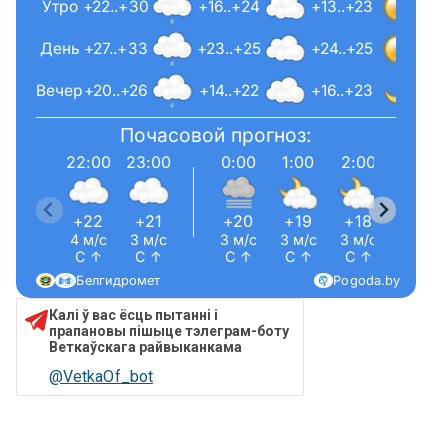
Утро
+22..+30
+16..+24
+13..+23
День
+27..+33
+23..+25
+24..+25
Вечер
+20..+26
+14..+22
+16..+23
Почасовой прогноз:
22:00
23:00
0:00
1:00
2:00
3:00
+22
+21
+20
+19
+18
+18
4 м/с
3 м/с
3 м/с
3 м/с
3 м/с
2 м/с
С ↑
С ↑
С ↑
С ↑
С ↑
С ↑
Белгидромет
Pogoda.by
Калі ў вас ёсць пытанні і
прапановы пішыце тэлеграм-боту
Веткаўскага райвыканкама
@VetkaOf_bot