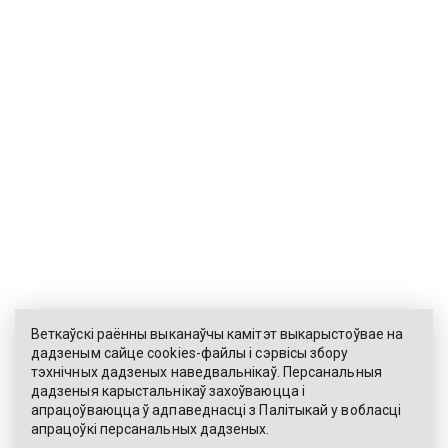
Веткаўскі раённы выканаўчы камітэт выкарыстоўвае на
дадзеным сайце cookies-файлы і сэрвісы збору
тэхнічных дадзеных наведвальнікаў. Персанальныя
ЭЛЕКТРОННЫ ЗВАРОТ
дадзеныя карыстальнікаў захоўваюцца і
апрацоўваюцца ў адпаведнасці з
Палітыкай
у вобласці
КАРТА САЙТА
апрацоўкі персанальных дадзеных.