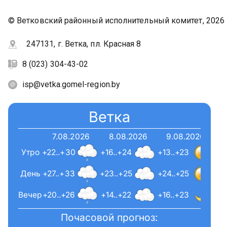
© Ветковский районный исполнительный комитет, 2026
247131, г. Ветка, пл. Красная 8
8 (023) 304-43-02
isp@vetka.gomel-region.by
Ветка
7.08.2026
8.08.2026
9.08.2026
Утро
+22..+30
+16..+24
+13..+23
День
+27..+33
+23..+25
+24..+25
Вечер
+20..+26
+14..+22
+16..+23
Почасовой прогноз: