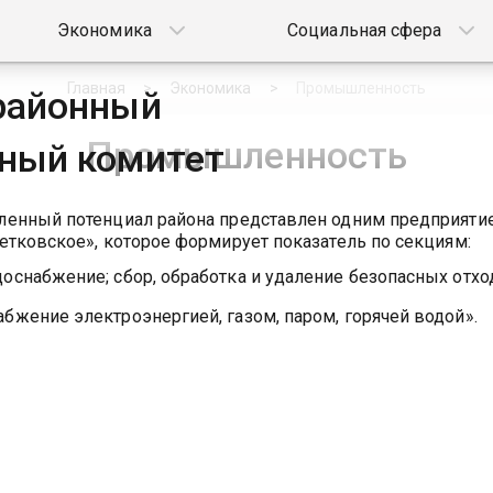
Экономика
Социальная сфера
Главная
Экономика
Промышленность
районный
Промышленность
ный комитет
нный потенциал района представлен одним предприятие
тковское», которое формирует показатель по секциям:
доснабжение; сбор, обработка и удаление безопасных отхо
абжение электроэнергией, газом, паром, горячей водой».