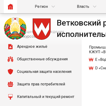
Регион
Власть
Ветковский 
Извещения о проведении
исполнитель
конкурсов
Арендное жильё
Промышле
КЖУП «Ве
Общественные обсуждения
E «Во
D «Сн
Социальная защита населения
Защита прав потребителей
Капитальный и текущий ремонт