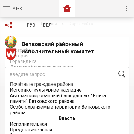
Меню
Главная
Карта сайта
РУС
БЕЛ
Ветковский районный
Регион
География
исполнительный комитет
История
Геральдика
Демографическая ситуация
Экология
Национальности и религия
Почётные граждане района
Историко-культурное наследие
Автоматизированный банк данных "Книга
памяти" Ветковского района
Особо охраняемые территории Ветковского
района
Власть
Исполнительная
Представительная