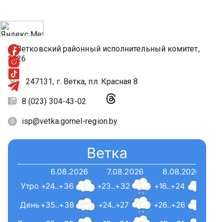
© Ветковский районный исполнительный комитет,
2026
247131, г. Ветка, пл. Красная 8
8 (023) 304-43-02
isp@vetka.gomel-region.by
Ветка
6.08.2026
7.08.2026
8.08.2026
Утро
+24..+36
+23..+32
+16..+24
День
+35..+38
+24..+27
+26..+26