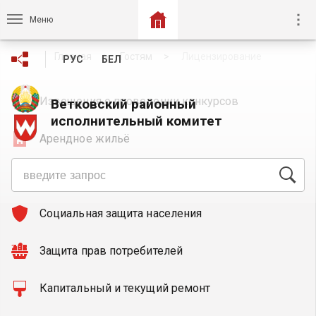
Меню
Главная
Гостям
Лицензирование
РУС
БЕЛ
Извещения о проведении конкурсов
Ветковский районный
исполнительный комитет
Арендное жильё
Общественные обсуждения
Социальная защита населения
Защита прав потребителей
Капитальный и текущий ремонт