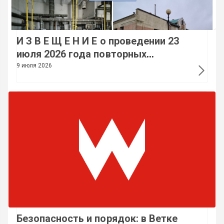
И З В Е Щ Е Н И Е о проведении 23
июля 2026 года повторных
электронных торгов по продаже
9 июля 2026
государственного имущества
Безопасность и порядок: в Ветке