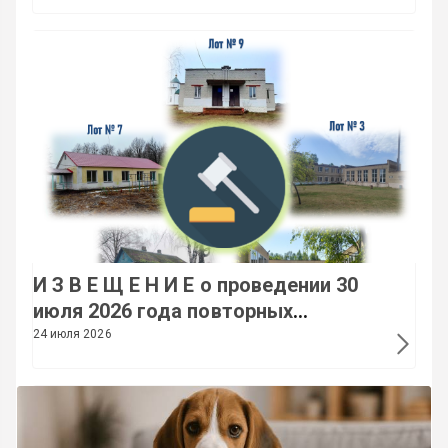
И З В Е Щ Е Н И Е о проведении 30
июля 2026 года повторных
электронных торгов по продаже
24 июля 2026
государственного имущества