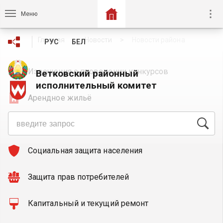
Меню
Главная
Новости
Новости района
РУС
БЕЛ
Извещения о проведении конкурсов
Ветковский районный
исполнительный комитет
Арендное жильё
Общественные обсуждения
Социальная защита населения
Защита прав потребителей
Капитальный и текущий ремонт