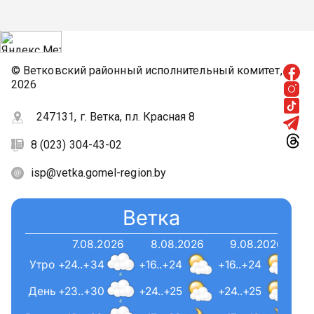
© Ветковский районный исполнительный комитет,
2026
247131, г. Ветка, пл. Красная 8
8 (023) 304-43-02
isp@vetka.gomel-region.by
Ветка
7.08.2026
8.08.2026
9.08.2026
Утро
+24..+34
+16..+24
+16..+24
День
+23..+30
+24..+25
+24..+25