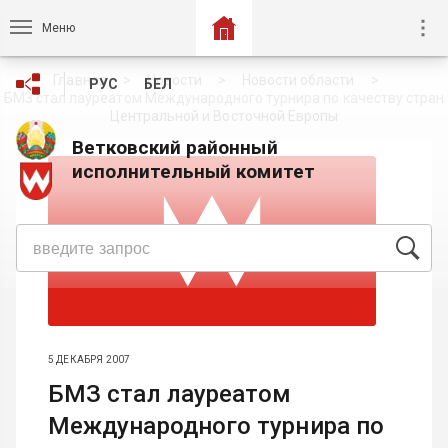
Меню
Главная
Новости
Новости области
РУС
БЕЛ
БМЗ стал лауреатом Международного турнира по качеству стран
Центральной и Восточной Европы
Ветковский районный
исполнительный комитет
5 ДЕКАБРЯ 2007
БМЗ стал лауреатом
Международного турнира по