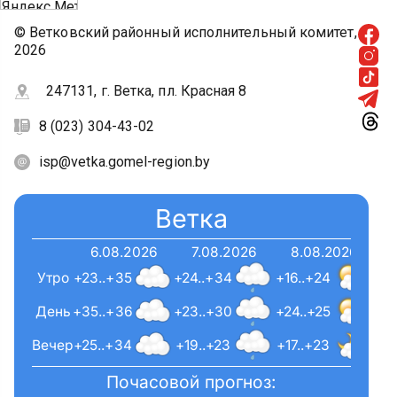
© Ветковский районный исполнительный комитет,
2026
247131, г. Ветка, пл. Красная 8
8 (023) 304-43-02
isp@vetka.gomel-region.by
Ветка
6.08.2026
7.08.2026
8.08.2026
Утро
+23..+35
+24..+34
+16..+24
День
+35..+36
+23..+30
+24..+25
Вечер
+25..+34
+19..+23
+17..+23
Почасовой прогноз: