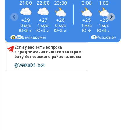
21:00
22:00
23:00
0:00
1:00
2:00
+29
+27
+26
+25
+25
+24
0 м/с
1 м/с
0 м/с
1 м/с
1 м/с
1 м/с
Ю-З ↙
Ю-З ↙
Ю-З ↙
Ю ↓
Ю-З ↙
Ю-З ↙
Белгидромет
Pogoda.by
Если у вас есть вопросы
и предложения пишите телеграм-
боту Ветковского райисполкома
@VetkaOf_bot