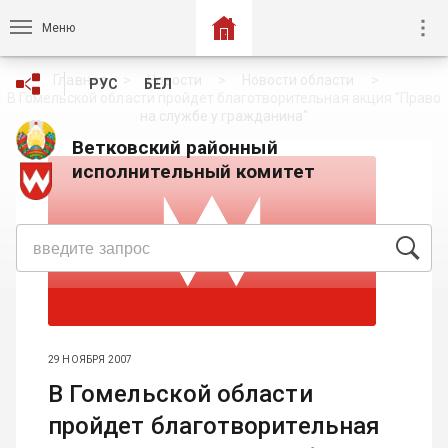
Меню
Главная
Новости
Новости области
РУС
БЕЛ
В Гомельской области пройдет благотворительная акция "Право
на службе у гражданина"
Ветковский районный
исполнительный комитет
29 НОЯБРЯ 2007
В Гомельской области
пройдет благотворительная