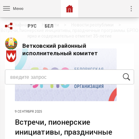
Меню
Главная
Новости
Новости республики
РУС
БЕЛ
Встречи, пионерские инициативы, праздничные программы. БРПО
ярко и содержательно отметит 35-летие
Ветковский районный
исполнительный комитет
9 СЕНТЯБРЯ 2025
Встречи, пионерские
инициативы, праздничные